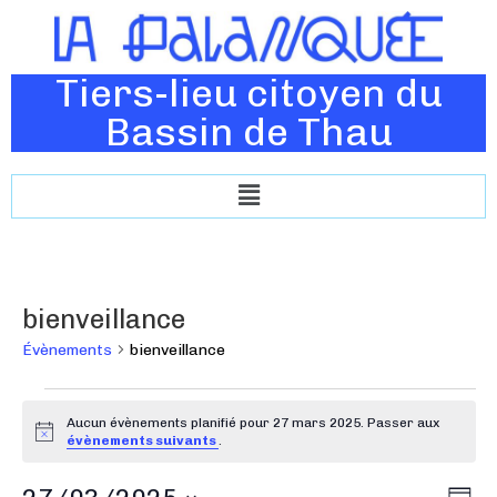
Tiers-lieu citoyen du
Bassin de Thau
bienveillance
Évènements
bienveillance
Aucun évènements planifié pour 27 mars 2025. Passer aux
N
évènements suivants
.
o
t
N
N
i