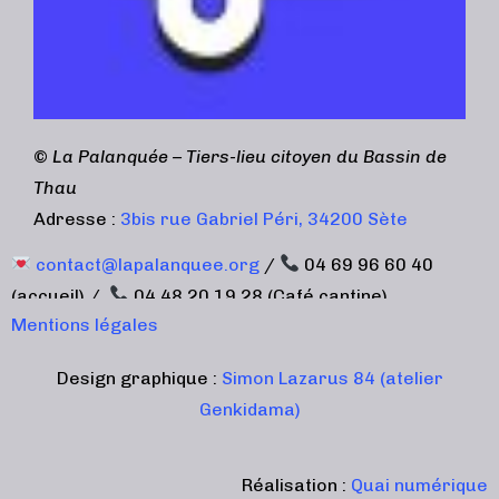
©
La Palanquée – Tiers-lieu citoyen du Bassin de
Thau
Adresse :
3bis rue Gabriel Péri, 34200 Sète
contact@lapalanquee.org
/
04 69 96 60 40
(accueil) /
04 48 20 19 28 (Café cantine)
Mentions légales
Design graphique :
Simon Lazarus 84 (atelier
Genkidama)
Réalisation :
Quai numérique