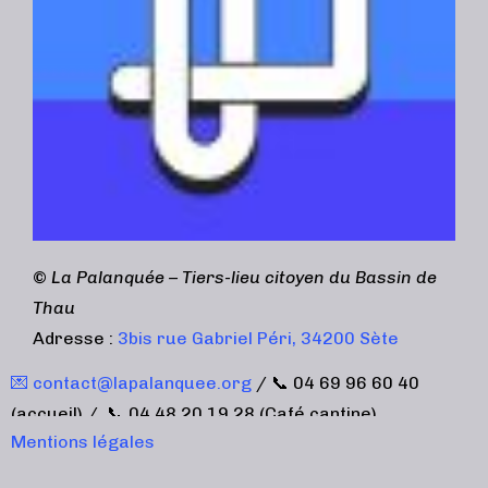
©
La Palanquée – Tiers-lieu citoyen du Bassin de
Thau
Adresse :
3bis rue Gabriel Péri, 34200 Sète
💌 contact@lapalanquee.org
/ 📞 04 69 96 60 40
(accueil) / 📞 04 48 20 19 28 (Café cantine)
Mentions légales