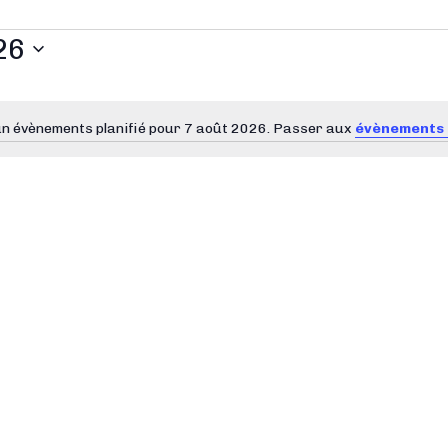
26
n évènements planifié pour 7 août 2026. Passer aux
évènements 
N
o
t
i
c
e