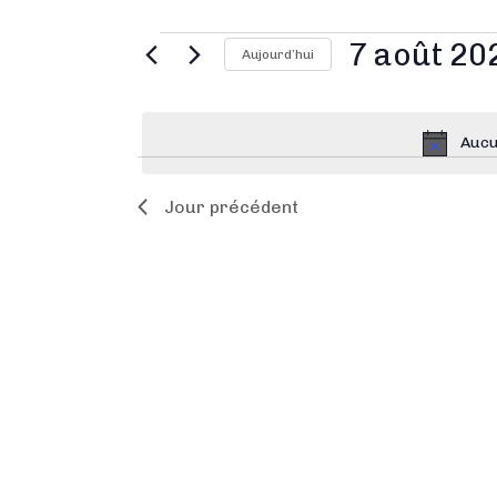
7 août 20
Aujourd’hui
S
é
Aucu
l
e
Jour précédent
c
t
i
o
n
n
e
z
u
n