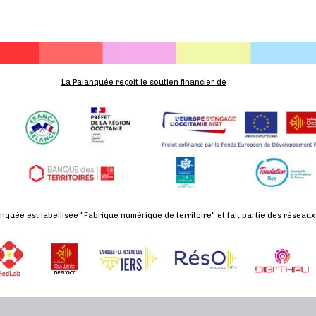
La Palanquée reçoit le soutien financier de
nquée est labellisée "Fabrique numérique de territoire" et fait partie des réseaux