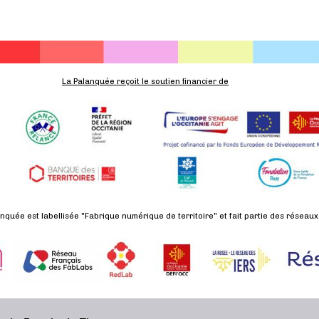
La Palanquée reçoit le soutien financier de
nquée est labellisée "Fabrique numérique de territoire" et fait partie des réseaux