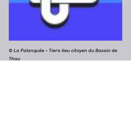
©
La Palanquée – Tiers-lieu citoyen du Bassin de
Thau
Adresse :
3bis rue Gabriel Péri, 34200 Sète
contact@lapalanquee.org
/
04 69 96 60 40
(accueil) /
04 48 20 19 28 (Café cantine)
Mentions légales
Design graphique :
Simon Lazarus 84 (atelier
Genkidama)