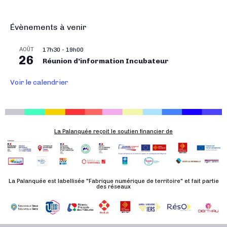
i
g
Évènements à venir
a
t
AOÛT
17h30
-
19h00
i
26
Réunion d’information Incubateur
o
n
Voir le calendrier
É
v
è
n
La Palanquée reçoit le soutien financier de
e
m
e
n
La Palanquée est labellisée "Fabrique numérique de territoire" et fait partie
des réseaux
t