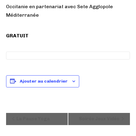
Occitanie en partenariat avec Sete Agglopole
Méditerranée
GRATUIT
Ajouter au calendrier
N
La Pause Yoga
Soirée Jeux Vidéo
a
v