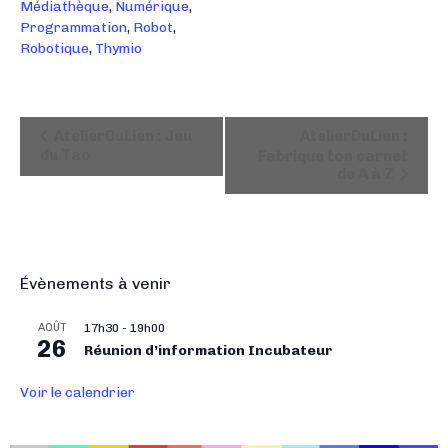
Médiathèque
,
Numérique
,
Programmation
,
Robot
,
Robotique
,
Thymio
N
AtelierDuLien : Jeu
AtelierDuLien :
a
du Tao
Fabrique ton carnet
de A à Z
v
i
g
a
t
Évènements à venir
i
o
AOÛT
17h30
-
19h00
26
n
Réunion d’information Incubateur
É
Voir le calendrier
v
è