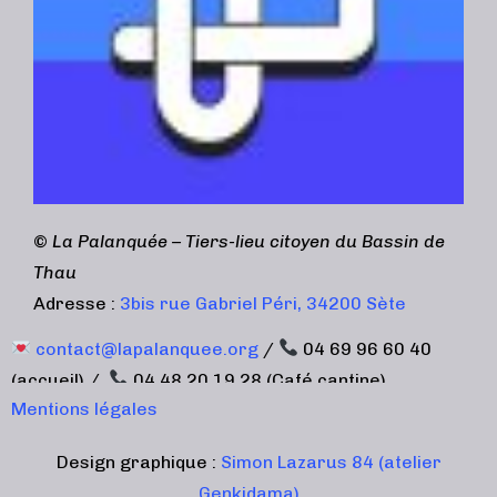
©
La Palanquée – Tiers-lieu citoyen du Bassin de
Thau
Adresse :
3bis rue Gabriel Péri, 34200 Sète
contact@lapalanquee.org
/
04 69 96 60 40
(accueil) /
04 48 20 19 28 (Café cantine)
Mentions légales
Design graphique :
Simon Lazarus 84 (atelier
Genkidama)