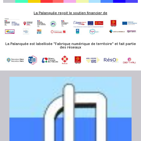
n
e
La Palanquée reçoit le soutien financier de
m
e
n
t
La Palanquée est labellisée "Fabrique numérique de territoire" et fait partie
des réseaux