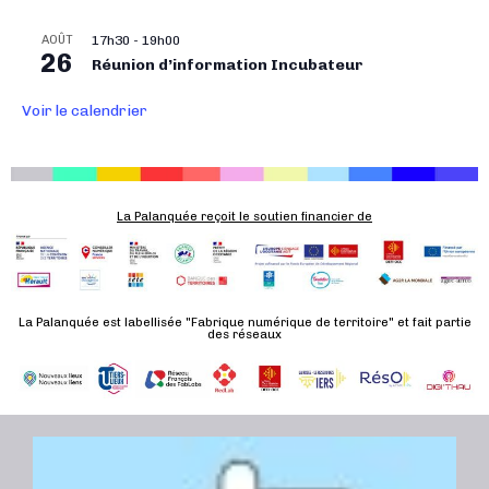
i
o
AOÛT
17h30
-
19h00
26
n
Réunion d’information Incubateur
É
Voir le calendrier
v
è
n
e
La Palanquée reçoit le soutien financier de
m
e
n
t
La Palanquée est labellisée "Fabrique numérique de territoire" et fait partie
des réseaux