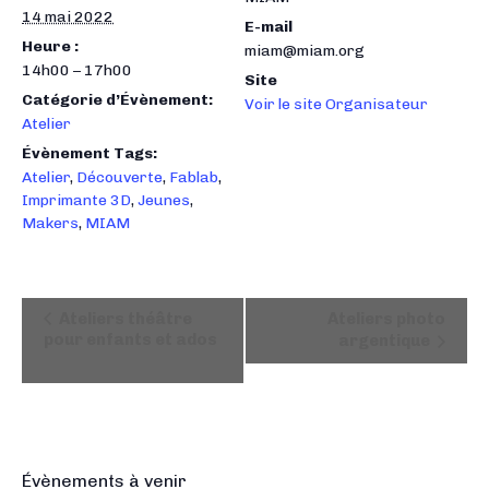
14 mai 2022
E-mail
Heure :
miam@miam.org
14h00 – 17h00
Site
Catégorie d’Évènement:
Voir le site Organisateur
Atelier
Évènement Tags:
Atelier
,
Découverte
,
Fablab
,
Imprimante 3D
,
Jeunes
,
Makers
,
MIAM
N
Ateliers théâtre
Ateliers photo
a
pour enfants et ados
argentique
v
i
g
a
t
Évènements à venir