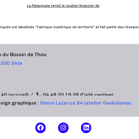
La Palanquée reçoit le soutien financier de
nquée est labellisée "Fabrique numérique de territoire" et fait partie des réseaux
en du Bassin de Thau
34200 Sète
 40 (accueil) /
04 48 20 19 28 (Café cantine)
sign graphique :
Simon Lazarus 84 (atelier Genkidama)