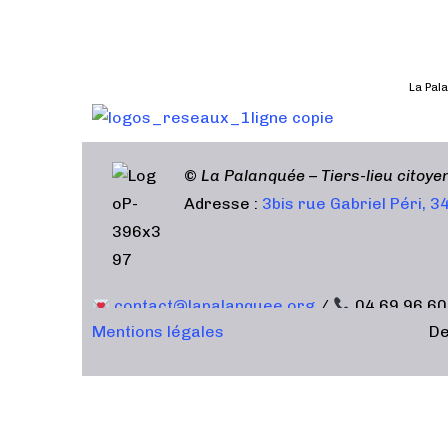
t
e
.
La Pala
©
La Palanquée – Tiers-lieu citoy
Adresse :
3bis rue Gabriel Péri, 
contact@lapalanquee.org
/
04 69 96 60
Mentions légales
De