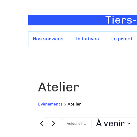
Tiers-
Nos services
Initiatives
Le projet
Atelier
Évènements
Atelier
À venir
Aujourd’hui
S