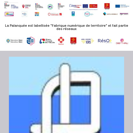
m
e
n
t
La Palanquée est labellisée "Fabrique numérique de territoire" et fait partie
des réseaux