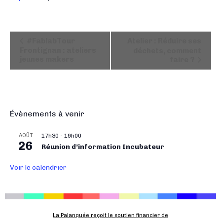
N
#FablabTour
Atelier : Réduire ses
a
Frontignan : ateliers
déchets, comment
jeunes makers
faire ?
v
i
g
a
t
Évènements à venir
i
o
AOÛT
17h30
-
19h00
26
n
Réunion d’information Incubateur
É
Voir le calendrier
v
è
n
e
La Palanquée reçoit le soutien financier de