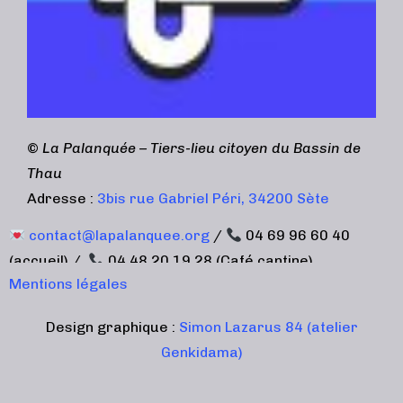
©
La Palanquée – Tiers-lieu citoyen du Bassin de
Thau
Adresse :
3bis rue Gabriel Péri, 34200 Sète
contact@lapalanquee.org
/
04 69 96 60 40
(accueil) /
04 48 20 19 28 (Café cantine)
Mentions légales
Design graphique :
Simon Lazarus 84 (atelier
Genkidama)