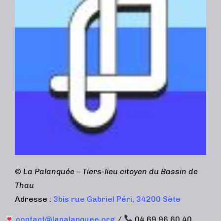
©
La Palanquée – Tiers-lieu citoyen du Bassin de
Thau
Adresse :
3bis rue Gabriel Péri, 34200 Sète
contact@lapalanquee.org
/
04 69 96 60 40