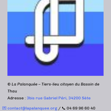
©
La Palanquée – Tiers-lieu citoyen du Bassin de
Thau
Adresse :
3bis rue Gabriel Péri, 34200 Sète
💌 contact@lapalanquee.org
/ 📞 04 69 96 60 40