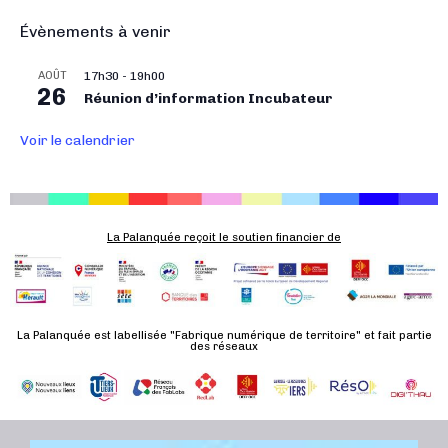
t
i
Évènements à venir
o
AOÛT
17h30
-
19h00
n
26
Réunion d’information Incubateur
É
v
Voir le calendrier
è
n
e
m
La Palanquée reçoit le soutien financier de
e
n
t
La Palanquée est labellisée "Fabrique numérique de territoire" et fait partie
des réseaux