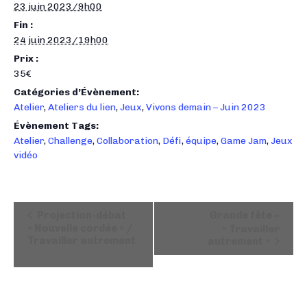
23 juin 2023/9h00
Fin :
24 juin 2023/19h00
Prix :
35€
Catégories d’Évènement:
Atelier
,
Ateliers du lien
,
Jeux
,
Vivons demain – Juin 2023
Évènement Tags:
Atelier
,
Challenge
,
Collaboration
,
Défi
,
équipe
,
Game Jam
,
Jeux
vidéo
N
Projection-débat
Grande fête –
a
« Nouvelle cordée » /
« Travailler
Travailler autrement
autrement »
v
i
g
a