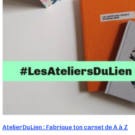
AtelierDuLien : Fabrique ton carnet de A à Z