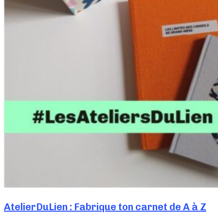
AtelierDuLien : Fabrique ton carnet de A à Z