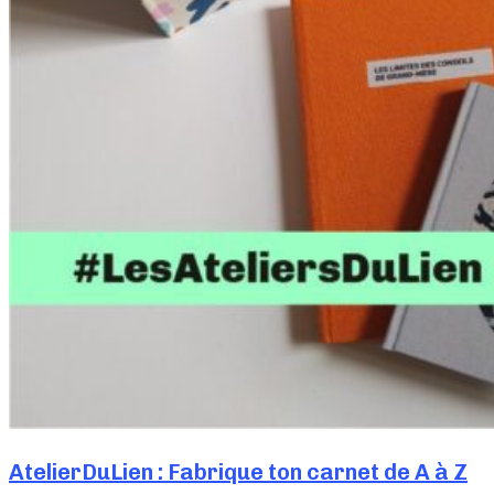
AtelierDuLien : Fabrique ton carnet de A à Z