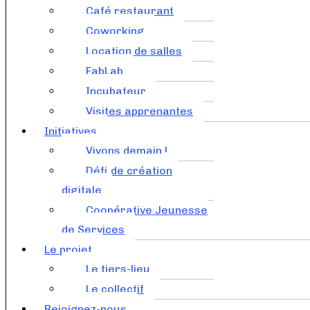
Café restaurant
Coworking
Location de salles
FabLab
Incubateur
Visites apprenantes
Initiatives
Vivons demain !
Défi de création
digitale
Coopérative Jeunesse
de Services
Le projet
Le tiers-lieu
Le collectif
Rejoignez-nous