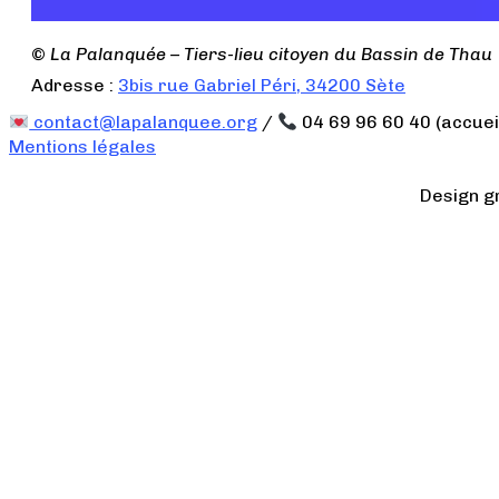
©
La Palanquée – Tiers-lieu citoyen du Bassin de Thau
Adresse :
3bis rue Gabriel Péri, 34200 Sète
contact@lapalanquee.org
/
04 69 96 60 40 (accuei
Mentions légales
Design g