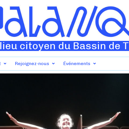
lieu citoyen du Bassin de 
t
Rejoignez-nous
Événements