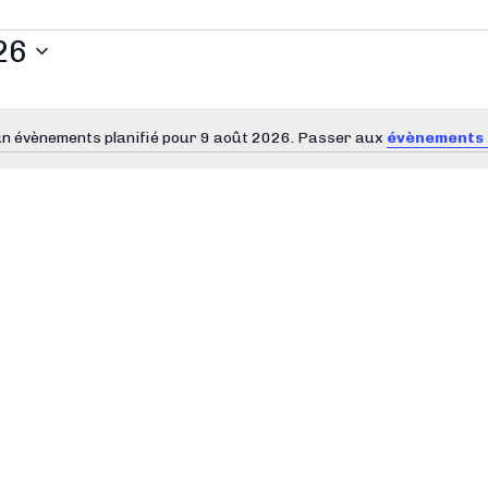
26
n évènements planifié pour 9 août 2026. Passer aux
évènements 
N
o
t
i
c
e