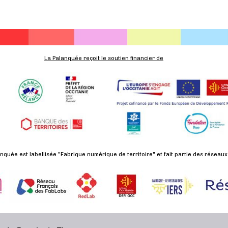
La Palanquée reçoit le soutien financier de
nquée est labellisée "Fabrique numérique de territoire" et fait partie des réseaux