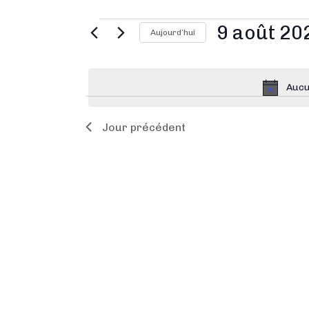
9 août 20
Aujourd’hui
S
é
Aucu
l
e
Jour précédent
c
t
i
o
n
n
e
z
u
n