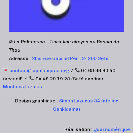
©
La Palanquée – Tiers-lieu citoyen du Bassin de
Thau
Adresse :
3bis rue Gabriel Péri, 34200 Sète
contact@lapalanquee.org
/
04 69 96 60 40
(accueil) /
04 48 20 19 28 (Café cantine)
Mentions légales
Design graphique :
Simon Lazarus 84 (atelier
Genkidama)
Réalisation :
Quai numérique