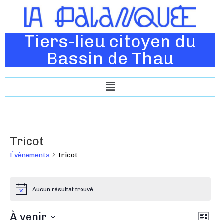
Tiers-lieu citoyen du
Bassin de Thau
Tricot
Évènements
Tricot
Aucun résultat trouvé.
N
o
t
N
À venir
N
i