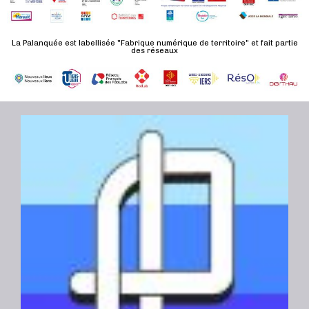
n
u
a
e
l
t
La Palanquée est labellisée "Fabrique numérique de territoire" et fait partie
m
t
des réseaux
e
e
a
.
n
t
t
i
o
n
s