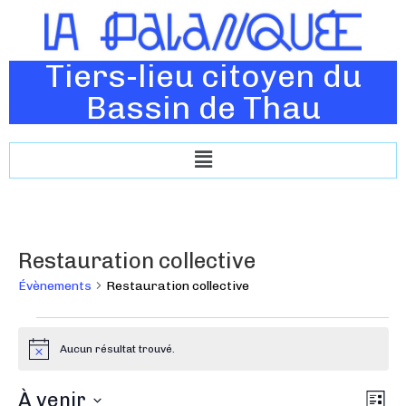
Tiers-lieu citoyen du
Bassin de Thau
Restauration collective
Évènements
Restauration collective
Aucun résultat trouvé.
N
o
t
N
À venir
N
i