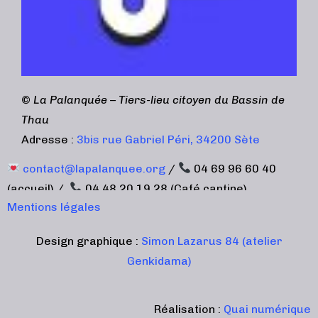
©
La Palanquée – Tiers-lieu citoyen du Bassin de
Thau
Adresse :
3bis rue Gabriel Péri, 34200 Sète
contact@lapalanquee.org
/
04 69 96 60 40
(accueil) /
04 48 20 19 28 (Café cantine)
Mentions légales
Design graphique :
Simon Lazarus 84 (atelier
Genkidama)
Réalisation :
Quai numérique