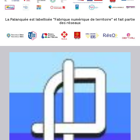
n
u
a
e
l
t
La Palanquée est labellisée "Fabrique numérique de territoire" et fait partie
m
t
des réseaux
e
e
a
.
n
t
t
i
o
n
s