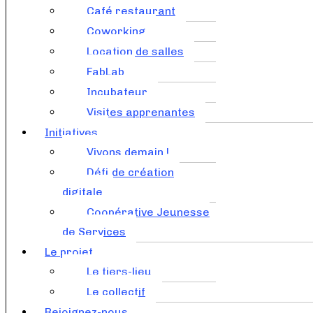
Café restaurant
Coworking
Location de salles
FabLab
Incubateur
Visites apprenantes
Initiatives
Vivons demain !
Défi de création
digitale
Coopérative Jeunesse
de Services
Le projet
Le tiers-lieu
Le collectif
Rejoignez-nous