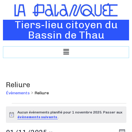
Tiers-lieu citoyen du
Bassin de Thau
Reliure
Évènements
Reliure
Aucun évènements planifié pour 1 novembre 2025. Passer aux
N
évènements suivants
.
o
t
N
N
i