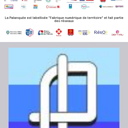
d
n
u
a
e
l
t
La Palanquée est labellisée "Fabrique numérique de territoire" et fait partie
m
des réseaux
t
e
e
a
.
n
t
t
i
o
n
s