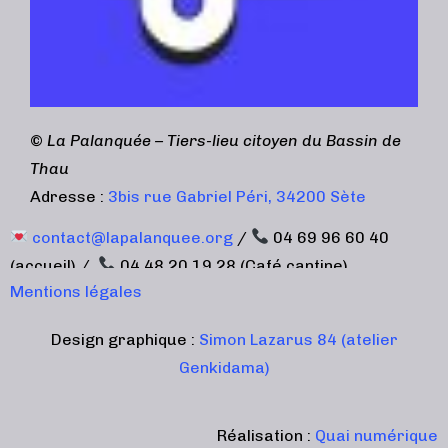
©
La Palanquée – Tiers-lieu citoyen du Bassin de
Thau
Adresse :
3bis rue Gabriel Péri, 34200 Sète
contact@lapalanquee.org
/
04 69 96 60 40
(accueil) /
04 48 20 19 28 (Café cantine)
Mentions légales
Design graphique :
Simon Lazarus 84 (atelier
Genkidama)
Réalisation :
Quai numérique