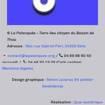
©
La Palanquée – Tiers-lieu citoyen du Bassin de
Thau
Adresse :
3bis rue Gabriel Péri, 34200 Sète
contact@lapalanquee.org
/
04 69 96 60 40
(accueil) /
04 48 20 19 28 (Café cantine)
Mentions légales
Design graphique :
Simon Lazarus 84 (atelier
Genkidama)
Réalisation :
Quai numérique