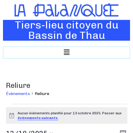
Tiers-lieu citoyen du
Bassin de Thau
Reliure
Évènements
Reliure
Aucun évènements planifié pour 13 octobre 2025. Passer aux
N
évènements suivants
.
o
t
N
N
i