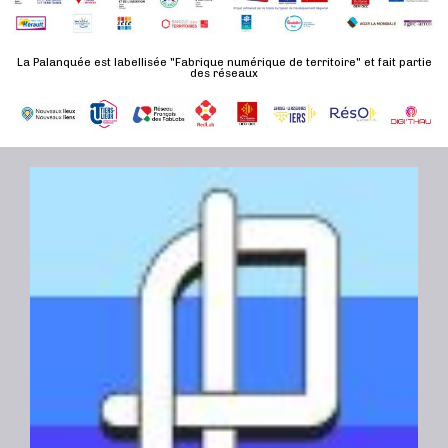
d
n
u
a
e
l
t
La Palanquée est labellisée "Fabrique numérique de territoire" et fait partie
m
des réseaux
t
e
e
a
.
n
t
t
i
o
n
s