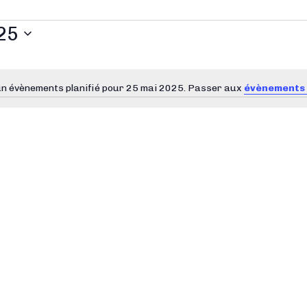
25
n évènements planifié pour 25 mai 2025. Passer aux
évènements 
N
o
t
i
c
e