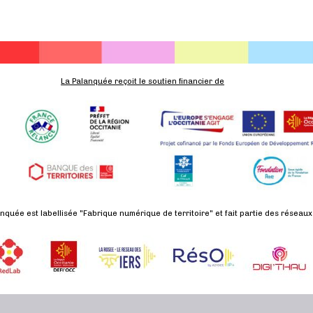
La Palanquée reçoit le soutien financier de
nquée est labellisée "Fabrique numérique de territoire" et fait partie des réseaux