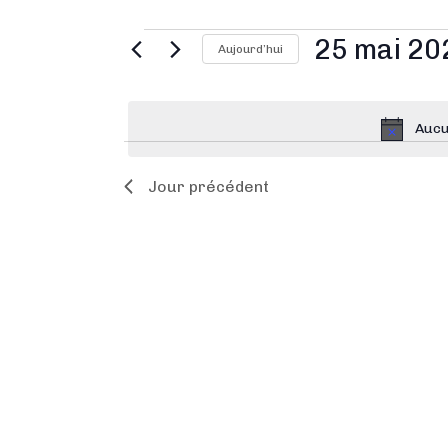
25 mai 20
Aujourd’hui
S
é
Aucu
l
e
Jour précédent
c
t
i
o
n
n
e
z
u
n