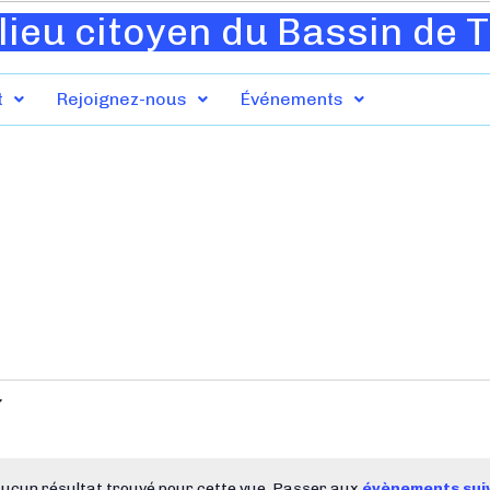
lieu citoyen du Bassin de 
t
Rejoignez-nous
Événements
ucun résultat trouvé pour cette vue. Passer aux
évènements sui