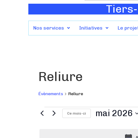
Tiers-
Nos services
Initiatives
Le proje
Reliure
Évènements
Reliure
mai 2026
Ce mois-ci
S
é
A