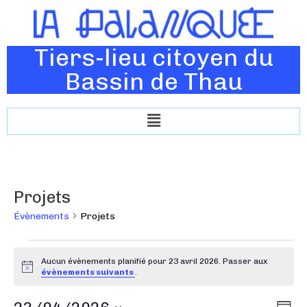
Tiers-lieu citoyen du
Bassin de Thau
Projets
Évènements
Projets
Aucun évènements planifié pour 23 avril 2026. Passer aux
N
évènements suivants
.
o
t
N
N
i