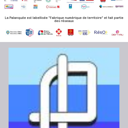
d
n
u
a
e
l
t
La Palanquée est labellisée "Fabrique numérique de territoire" et fait partie
m
des réseaux
t
e
e
a
.
n
t
t
i
o
n
s