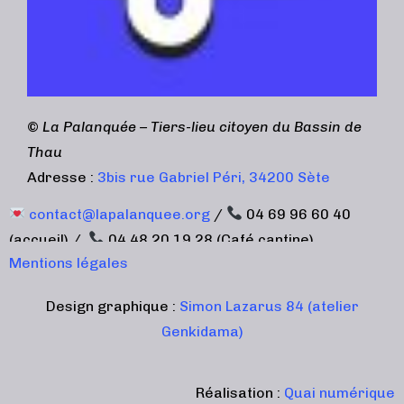
©
La Palanquée – Tiers-lieu citoyen du Bassin de
Thau
Adresse :
3bis rue Gabriel Péri, 34200 Sète
contact@lapalanquee.org
/
04 69 96 60 40
(accueil) /
04 48 20 19 28 (Café cantine)
Mentions légales
Design graphique :
Simon Lazarus 84 (atelier
Genkidama)
Réalisation :
Quai numérique