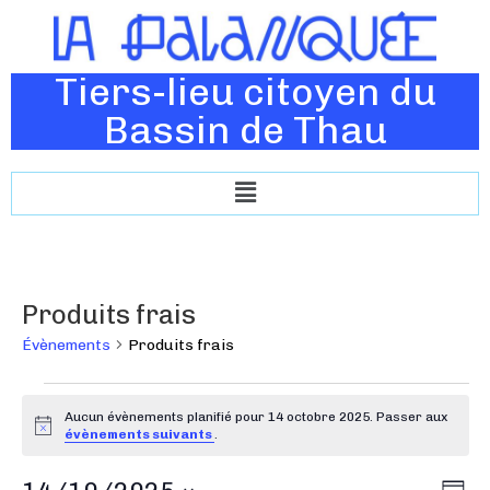
Tiers-lieu citoyen du
Bassin de Thau
Produits frais
Évènements
Produits frais
Aucun évènements planifié pour 14 octobre 2025. Passer aux
N
évènements suivants
.
o
t
N
N
i