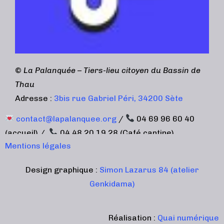
©
La Palanquée – Tiers-lieu citoyen du Bassin de
Thau
Adresse :
3bis rue Gabriel Péri, 34200 Sète
contact@lapalanquee.org
/
04 69 96 60 40
(accueil) /
04 48 20 19 28 (Café cantine)
Mentions légales
Design graphique :
Simon Lazarus 84 (atelier
Genkidama)
Réalisation :
Quai numérique