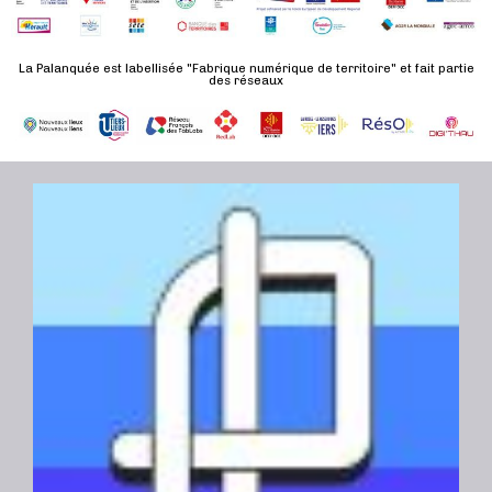
d
n
u
a
e
l
t
La Palanquée est labellisée "Fabrique numérique de territoire" et fait partie
m
des réseaux
t
e
e
a
.
n
t
t
i
o
n
s