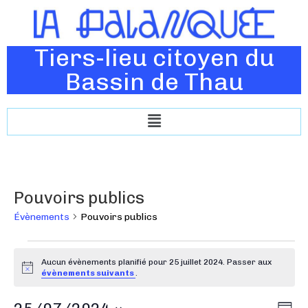
Tiers-lieu citoyen du
Bassin de Thau
Pouvoirs publics
Évènements
Pouvoirs publics
Aucun évènements planifié pour 25 juillet 2024. Passer aux
N
évènements suivants
.
o
t
N
N
i