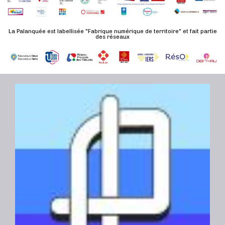
d
n
u
a
e
l
t
La Palanquée est labellisée "Fabrique numérique de territoire" et fait partie
m
des réseaux
t
e
e
a
.
n
t
t
i
o
n
s