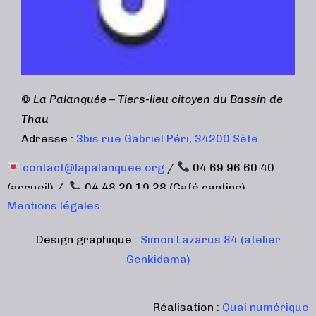
©
La Palanquée – Tiers-lieu citoyen du Bassin de
Thau
Adresse :
3bis rue Gabriel Péri, 34200 Sète
contact@lapalanquee.org
/
04 69 96 60 40
(accueil) /
04 48 20 19 28 (Café cantine)
Mentions légales
Design graphique :
Simon Lazarus 84 (atelier
Genkidama)
Réalisation :
Quai numérique