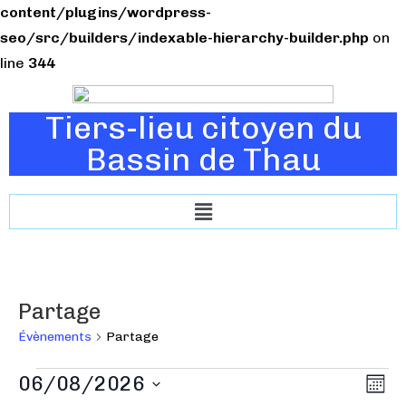
content/plugins/wordpress-
seo/src/builders/indexable-hierarchy-builder.php
on
line
344
Tiers-lieu citoyen du
Bassin de Thau
Partage
Évènements
Partage
N
06/08/2026
N
M
a