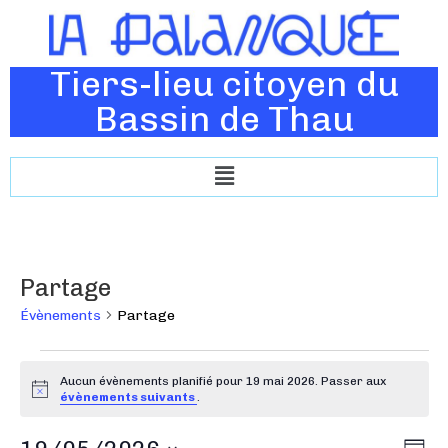
Tiers-lieu citoyen du
Bassin de Thau
Partage
Évènements
Partage
Aucun évènements planifié pour 19 mai 2026. Passer aux
N
évènements suivants
.
o
t
N
N
i