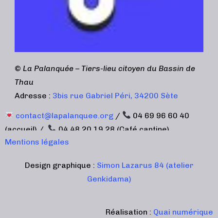
©
La Palanquée – Tiers-lieu citoyen du Bassin de
Thau
Adresse :
3bis rue Gabriel Péri, 34200 Sète
contact@lapalanquee.org
/
04 69 96 60 40
(accueil) /
04 48 20 19 28 (Café cantine)
Mentions légales
Design graphique :
Simon Lazarus 84 (atelier
Genkidama)
Réalisation :
Quai numérique