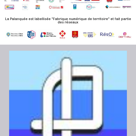
d
n
u
a
e
l
t
La Palanquée est labellisée "Fabrique numérique de territoire" et fait partie
m
des réseaux
t
e
e
a
.
n
t
t
i
o
n
s