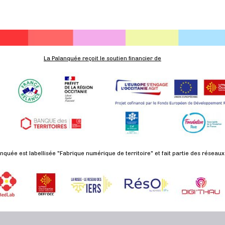
La Palanquée reçoit le soutien financier de
nquée est labellisée "Fabrique numérique de territoire" et fait partie des réseaux