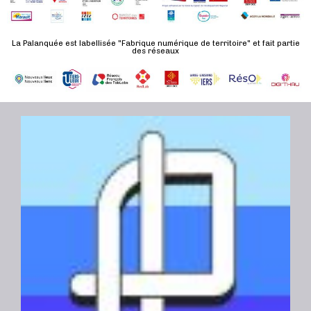
d
n
u
a
e
l
t
La Palanquée est labellisée "Fabrique numérique de territoire" et fait partie
m
des réseaux
t
e
e
a
.
n
t
t
i
o
n
s