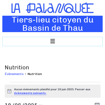
Tiers-lieu citoyen du
Bassin de Thau
Nutrition
Évènements
Nutrition
Aucun évènements planifié pour 18 juin 2025. Passer aux
N
évènements suivants
.
o
t
N
N
i