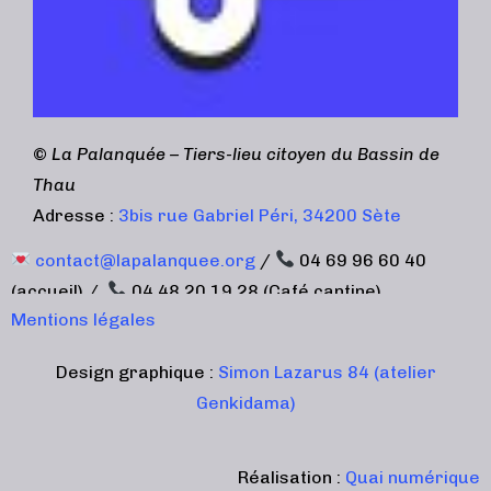
©
La Palanquée – Tiers-lieu citoyen du Bassin de
Thau
Adresse :
3bis rue Gabriel Péri, 34200 Sète
contact@lapalanquee.org
/
04 69 96 60 40
(accueil) /
04 48 20 19 28 (Café cantine)
Mentions légales
Design graphique :
Simon Lazarus 84 (atelier
Genkidama)
Réalisation :
Quai numérique