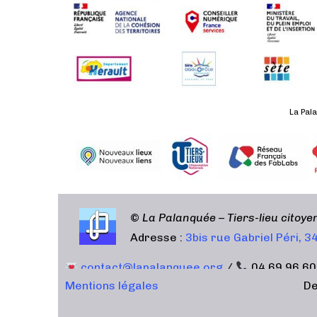
La Pala
©
La Palanquée – Tiers-lieu citoy
Adresse :
3bis rue Gabriel Péri, 
contact@lapalanquee.org
/
04 69 96 60
Mentions légales
De