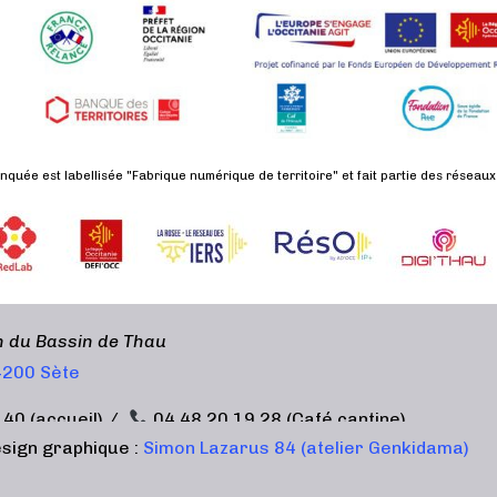
nquée est labellisée "Fabrique numérique de territoire" et fait partie des réseaux
en du Bassin de Thau
34200 Sète
 40 (accueil) /
04 48 20 19 28 (Café cantine)
sign graphique :
Simon Lazarus 84 (atelier Genkidama)