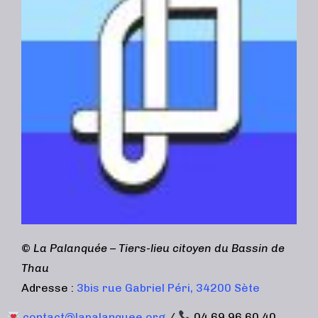
©
La Palanquée – Tiers-lieu citoyen du Bassin de
Thau
Adresse :
3bis rue Gabriel Péri, 34200 Sète
contact@lapalanquee.org
/
04 69 96 60 40