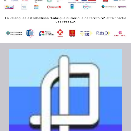
d
n
u
a
e
l
t
La Palanquée est labellisée "Fabrique numérique de territoire" et fait partie
m
des réseaux
t
e
e
a
.
n
t
t
i
o
n
s