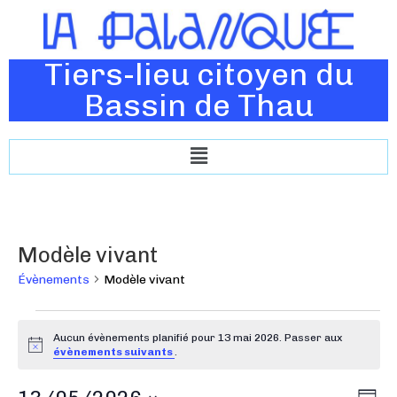
Tiers-lieu citoyen du
Bassin de Thau
Modèle vivant
Évènements
Modèle vivant
Aucun évènements planifié pour 13 mai 2026. Passer aux
N
évènements suivants
.
o
t
N
N
i