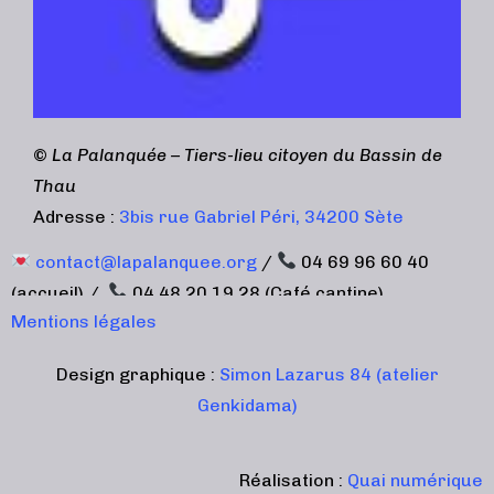
©
La Palanquée – Tiers-lieu citoyen du Bassin de
Thau
Adresse :
3bis rue Gabriel Péri, 34200 Sète
contact@lapalanquee.org
/
04 69 96 60 40
(accueil) /
04 48 20 19 28 (Café cantine)
Mentions légales
Design graphique :
Simon Lazarus 84 (atelier
Genkidama)
Réalisation :
Quai numérique