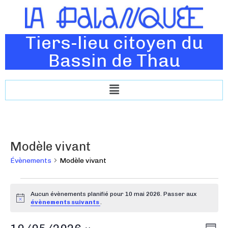
Tiers-lieu citoyen du
Bassin de Thau
Modèle vivant
Évènements
Modèle vivant
Aucun évènements planifié pour 10 mai 2026. Passer aux
N
évènements suivants
.
o
t
N
N
i