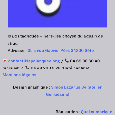
©
La Palanquée – Tiers-lieu citoyen du Bassin de
Thau
Adresse :
3bis rue Gabriel Péri, 34200 Sète
contact@lapalanquee.org
/
04 69 96 60 40
(accueil) /
04 48 20 19 28 (Café cantine)
Mentions légales
Design graphique :
Simon Lazarus 84 (atelier
Genkidama)
Réalisation :
Quai numérique