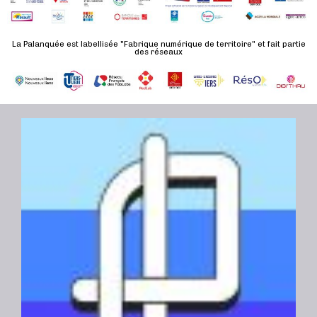
d
n
u
a
e
l
t
La Palanquée est labellisée "Fabrique numérique de territoire" et fait partie
m
des réseaux
t
e
e
a
.
n
t
t
i
o
n
s