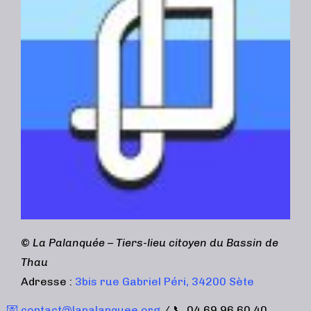
©
La Palanquée – Tiers-lieu citoyen du Bassin de
Thau
Adresse :
3bis rue Gabriel Péri, 34200 Sète
💌 contact@lapalanquee.org
/ 📞 04 69 96 60 40