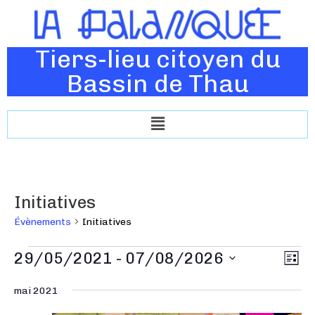
Tiers-lieu citoyen du
Bassin de Thau
Initiatives
Évènements
Initiatives
N
29/05/2021
 - 
07/08/2026
N
L
a
a
i
S
v
s
mai 2021
v
é
t
i