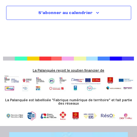
t
e
e
a
.
n
S’abonner au calendrier
t
t
i
o
n
s
La Palanquée reçoit le soutien financier de
La Palanquée est labellisée "Fabrique numérique de territoire" et fait partie
des réseaux