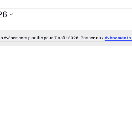
26
n évènements planifié pour 7 août 2026. Passer aux
évènements 
N
o
t
i
c
e