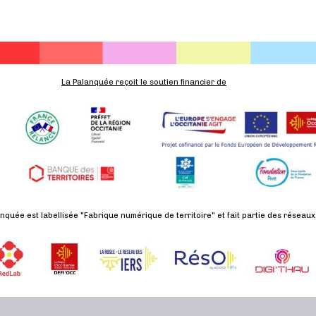
La Palanquée reçoit le soutien financier de
nquée est labellisée "Fabrique numérique de territoire" et fait partie des réseaux