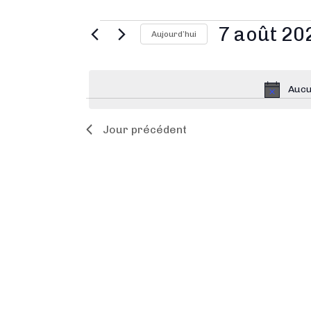
7 août 20
Aujourd’hui
S
é
Aucu
l
e
Jour précédent
c
t
i
o
n
n
e
z
u
n