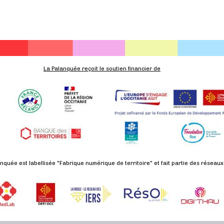
,
,
,
La Palanquée reçoit le soutien financier de
nquée est labellisée "Fabrique numérique de territoire" et fait partie des réseaux