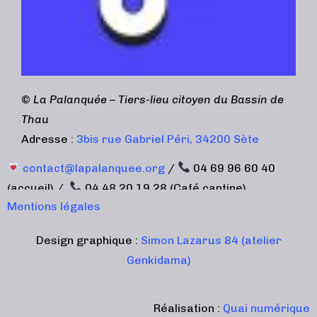
©
La Palanquée – Tiers-lieu citoyen du Bassin de
Thau
Adresse :
3bis rue Gabriel Péri, 34200 Sète
contact@lapalanquee.org
/
04 69 96 60 40
(accueil) /
04 48 20 19 28 (Café cantine)
Mentions légales
Design graphique :
Simon Lazarus 84 (atelier
Genkidama)
Réalisation :
Quai numérique