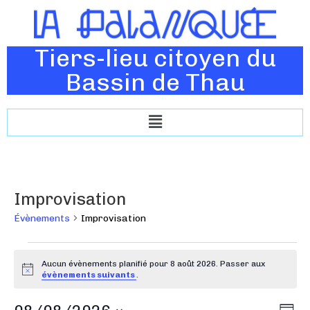
Tiers-lieu citoyen du
Bassin de Thau
Improvisation
Évènements
Improvisation
Aucun évènements planifié pour 8 août 2026. Passer aux
N
évènements suivants
.
o
t
N
N
i