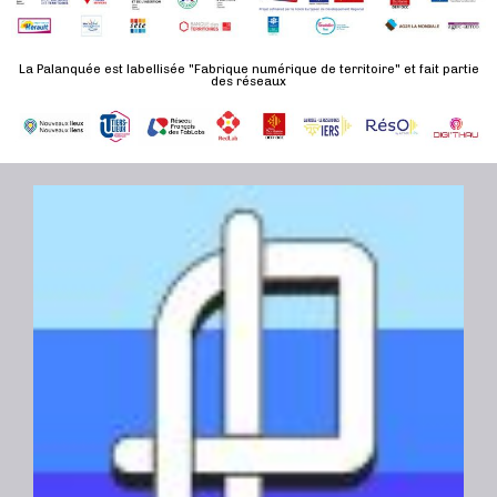
d
n
u
a
e
l
t
La Palanquée est labellisée "Fabrique numérique de territoire" et fait partie
m
des réseaux
t
e
e
a
.
n
t
t
i
o
n
s