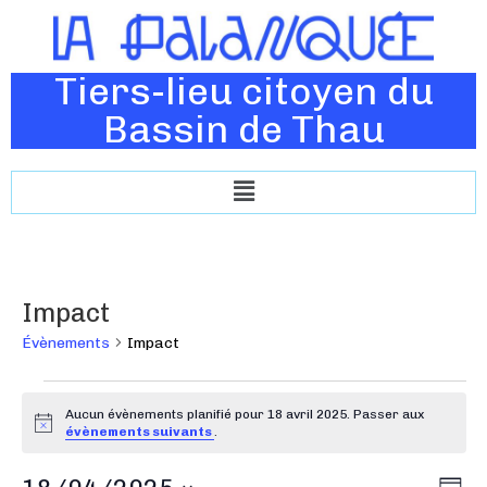
Tiers-lieu citoyen du
Bassin de Thau
Impact
Évènements
Impact
Aucun évènements planifié pour 18 avril 2025. Passer aux
N
évènements suivants
.
o
t
N
N
i