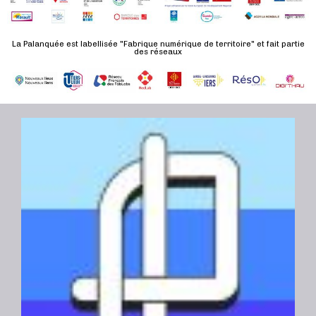
d
n
u
a
e
l
t
La Palanquée est labellisée "Fabrique numérique de territoire" et fait partie
m
des réseaux
t
e
e
a
.
n
t
t
i
o
n
s