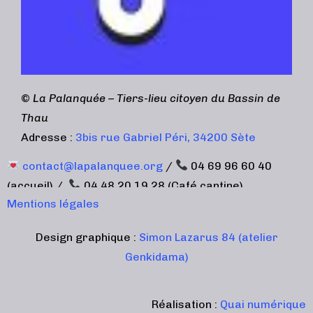
©
La Palanquée – Tiers-lieu citoyen du Bassin de
Thau
Adresse :
3bis rue Gabriel Péri, 34200 Sète
contact@lapalanquee.org
/
04 69 96 60 40
(accueil) /
04 48 20 19 28 (Café cantine)
Mentions légales
Design graphique :
Simon Lazarus 84 (atelier
Genkidama)
Réalisation :
Quai numérique