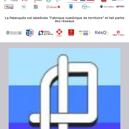
d
n
u
a
e
l
t
La Palanquée est labellisée "Fabrique numérique de territoire" et fait partie
m
des réseaux
t
e
e
a
.
n
t
t
i
o
n
s