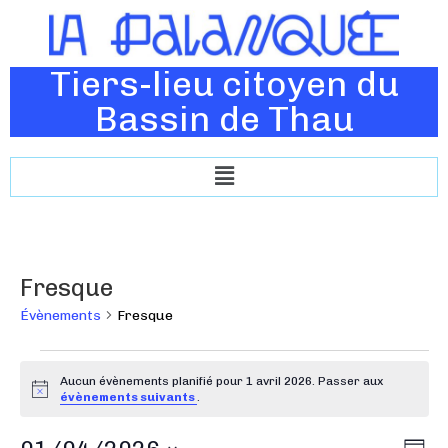
Tiers-lieu citoyen du
Bassin de Thau
Fresque
Évènements
Fresque
Aucun évènements planifié pour 1 avril 2026. Passer aux
N
évènements suivants
.
o
t
N
N
i