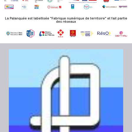
d
n
u
a
e
l
t
La Palanquée est labellisée "Fabrique numérique de territoire" et fait partie
m
des réseaux
t
e
e
a
.
n
t
t
i
o
n
s