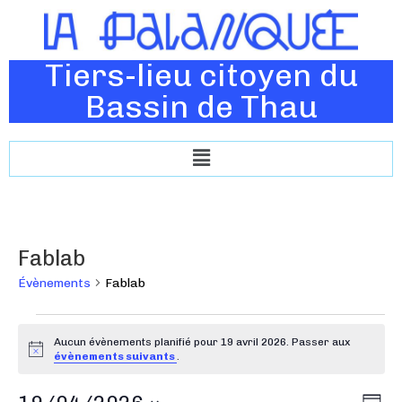
Tiers-lieu citoyen du
Bassin de Thau
Fablab
Évènements
Fablab
Aucun évènements planifié pour 19 avril 2026. Passer aux
N
évènements suivants
.
o
t
N
N
i