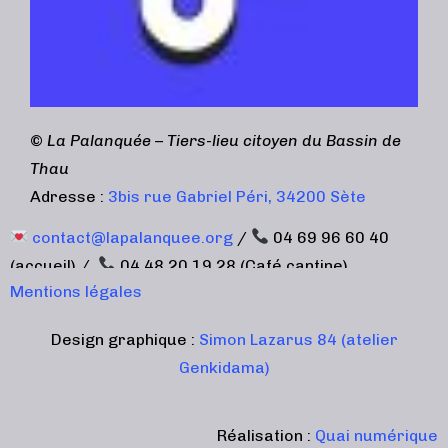
©
La Palanquée – Tiers-lieu citoyen du Bassin de
Thau
Adresse :
3bis rue Gabriel Péri, 34200 Sète
contact@lapalanquee.org
/
04 69 96 60 40
(accueil) /
04 48 20 19 28 (Café cantine)
Mentions légales
Design graphique :
Simon Lazarus 84 (atelier
Genkidama)
Réalisation :
Quai numérique