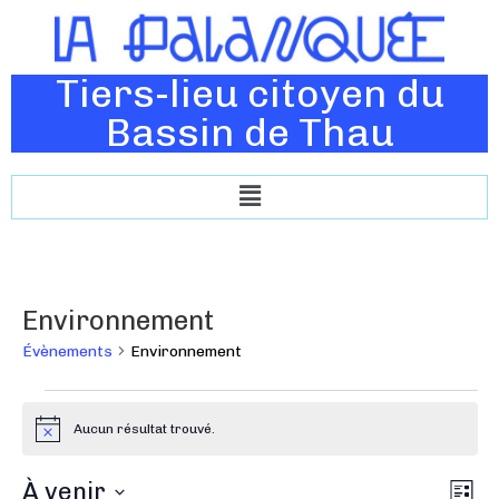
Tiers-lieu citoyen du
Bassin de Thau
Environnement
Évènements
Environnement
Aucun résultat trouvé.
N
o
t
N
À venir
N
i