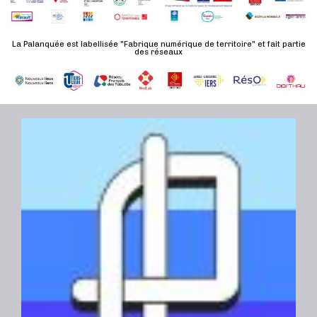
n
u
a
e
l
t
La Palanquée est labellisée "Fabrique numérique de territoire" et fait partie
m
t
des réseaux
e
e
a
.
n
t
t
i
o
n
s