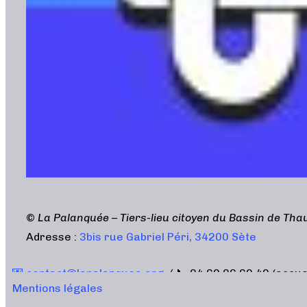
©
La Palanquée – Tiers-lieu citoyen du Bassin de Tha
Adresse :
3bis rue Gabriel Péri, 34200 Sète
💌 contact@lapalanquee.org
/ 📞 04 69 96 60 40 (accuei
Mentions légales