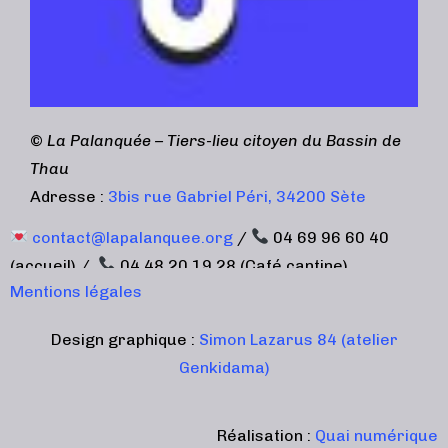
©
La Palanquée – Tiers-lieu citoyen du Bassin de
Thau
Adresse :
3bis rue Gabriel Péri, 34200 Sète
contact@lapalanquee.org
/
04 69 96 60 40
(accueil) /
04 48 20 19 28 (Café cantine)
Mentions légales
Design graphique :
Simon Lazarus 84 (atelier
Genkidama)
Réalisation :
Quai numérique