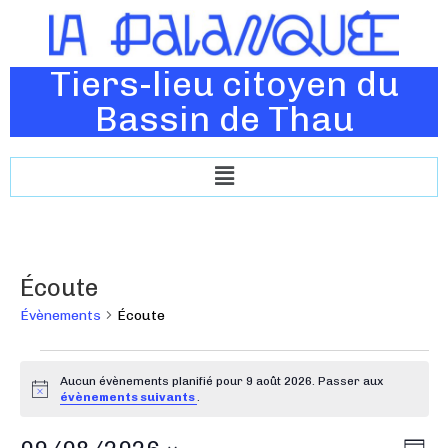
Tiers-lieu citoyen du
Bassin de Thau
Écoute
Évènements
Écoute
Aucun évènements planifié pour 9 août 2026. Passer aux
N
évènements suivants
.
o
t
N
N
i