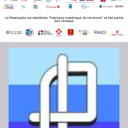
d
n
u
a
e
l
t
La Palanquée est labellisée "Fabrique numérique de territoire" et fait partie
m
des réseaux
t
e
e
a
.
n
t
t
i
o
n
s