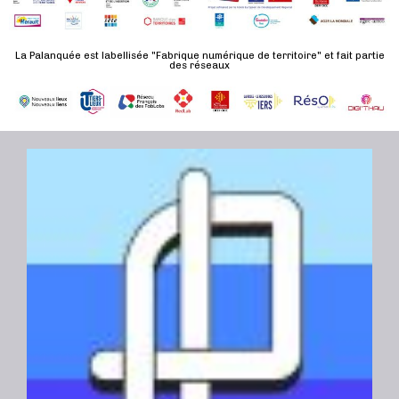
n
u
a
e
l
t
La Palanquée est labellisée "Fabrique numérique de territoire" et fait partie
m
t
des réseaux
e
e
a
.
n
t
t
i
o
n
s