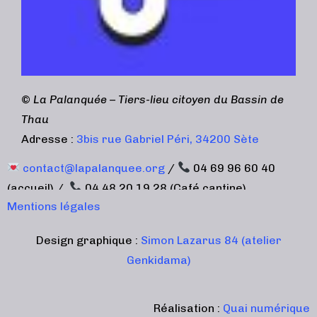
©
La Palanquée – Tiers-lieu citoyen du Bassin de
Thau
Adresse :
3bis rue Gabriel Péri, 34200 Sète
contact@lapalanquee.org
/
04 69 96 60 40
(accueil) /
04 48 20 19 28 (Café cantine)
Mentions légales
Design graphique :
Simon Lazarus 84 (atelier
Genkidama)
Réalisation :
Quai numérique