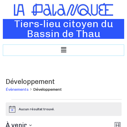
Tiers-lieu citoyen du
Bassin de Thau
Développement
Évènements
Développement
Aucun résultat trouvé.
N
o
t
N
À venir
N
i