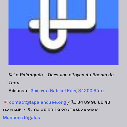
©
La Palanquée – Tiers-lieu citoyen du Bassin de
Thau
Adresse :
3bis rue Gabriel Péri, 34200 Sète
contact@lapalanquee.org
/
04 69 96 60 40
(accueil) /
04 48 20 19 28 (Café cantine)
Mentions légales