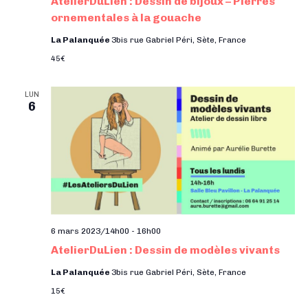
AtelierDuLien : Dessin de bijoux – Pierres
ornementales à la gouache
La Palanquée
3bis rue Gabriel Péri, Sète, France
45€
LUN
6
6 mars 2023/14h00
-
16h00
AtelierDuLien : Dessin de modèles vivants
La Palanquée
3bis rue Gabriel Péri, Sète, France
15€