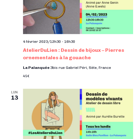
t
e
e
a
.
n
t
t
i
o
4 février 2023/12h30
-
16h30
n
AtelierDuLien : Dessin de bijoux – Pierres
s
ornementales à la gouache
La Palanquée
3bis rue Gabriel Péri, Sète, France
45€
LUN
13