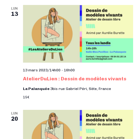
LUN
13
13 mars 2023/14h00
-
16h00
AtelierDuLien : Dessin de modèles vivants
La Palanquée
3bis rue Gabriel Péri, Sète, France
15€
LUN
20