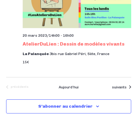
20 mars 2023/14h00
-
16h00
AtelierDuLien : Dessin de modèles vivants
La Palanquée
3bis rue Gabriel Péri, Sète, France
15€
Évènements
Évènements
Aujourd’hui
suivants
précédents
S’abonner au calendrier