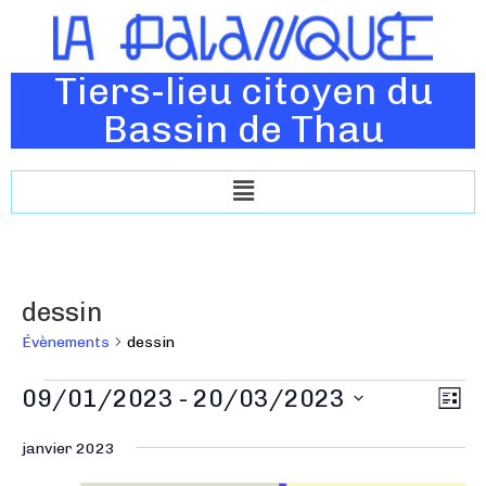
Tiers-lieu citoyen du
Bassin de Thau
dessin
Évènements
dessin
N
09/01/2023
 - 
20/03/2023
N
L
a
a
i
S
v
s
janvier 2023
v
é
t
i