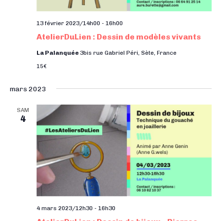
13 février 2023/14h00
-
16h00
AtelierDuLien : Dessin de modèles vivants
La Palanquée
3bis rue Gabriel Péri, Sète, France
15€
mars 2023
SAM
4
4 mars 2023/12h30
-
16h30