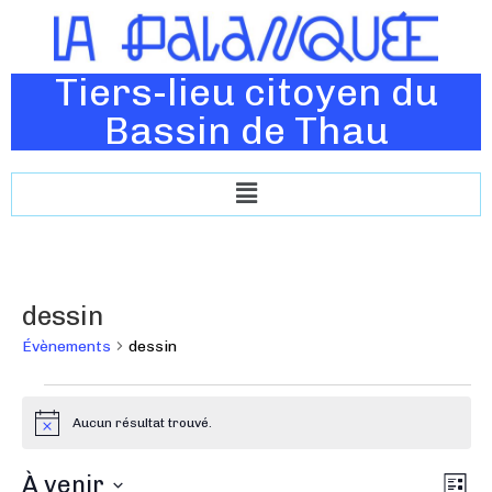
Tiers-lieu citoyen du
Bassin de Thau
dessin
Évènements
dessin
Aucun résultat trouvé.
N
o
t
N
À venir
N
i