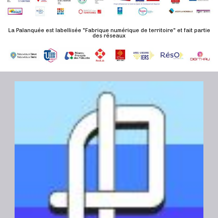
n
u
a
e
l
t
La Palanquée est labellisée "Fabrique numérique de territoire" et fait partie
m
t
des réseaux
e
e
a
.
n
t
t
i
o
n
s