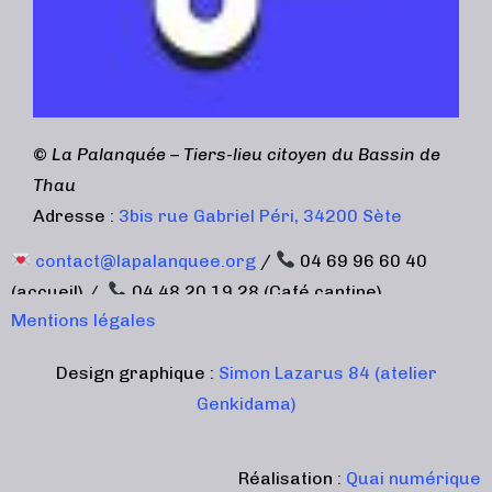
©
La Palanquée – Tiers-lieu citoyen du Bassin de
Thau
Adresse :
3bis rue Gabriel Péri, 34200 Sète
contact@lapalanquee.org
/
04 69 96 60 40
(accueil) /
04 48 20 19 28 (Café cantine)
Mentions légales
Design graphique :
Simon Lazarus 84 (atelier
Genkidama)
Réalisation :
Quai numérique