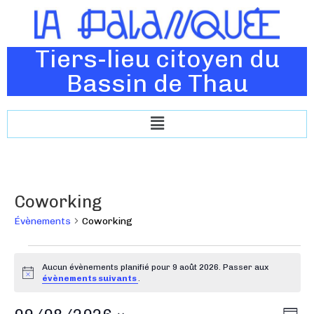
Tiers-lieu citoyen du
Bassin de Thau
Coworking
Évènements
Coworking
Aucun évènements planifié pour 9 août 2026. Passer aux
N
évènements suivants
.
o
t
N
N
i