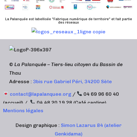
d
n
u
a
e
l
t
La Palanquée est labellisée "Fabrique numérique de territoire" et fait partie
m
des réseaux
t
e
e
a
.
n
t
t
i
o
©
La Palanquée – Tiers-lieu citoyen du Bassin de
n
Thau
s
Adresse :
3bis rue Gabriel Péri, 34200 Sète
contact@lapalanquee.org
/
04 69 96 60 40
(accueil) /
04 48 20 19 28 (Café cantine)
Mentions légales
Design graphique :
Simon Lazarus 84 (atelier
Genkidama)