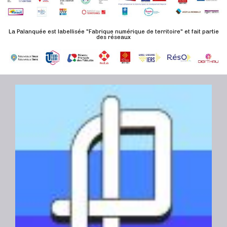
d
n
u
a
e
l
t
La Palanquée est labellisée "Fabrique numérique de territoire" et fait partie
m
des réseaux
t
e
e
a
.
n
t
t
i
o
n
s