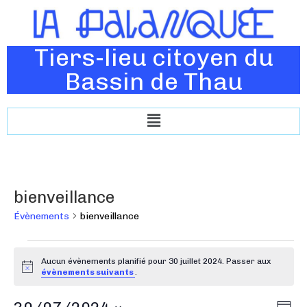
Tiers-lieu citoyen du
Bassin de Thau
bienveillance
Évènements
bienveillance
Aucun évènements planifié pour 30 juillet 2024. Passer aux
N
évènements suivants
.
o
t
N
N
i