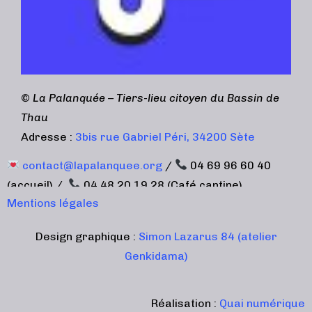
©
La Palanquée – Tiers-lieu citoyen du Bassin de
Thau
Adresse :
3bis rue Gabriel Péri, 34200 Sète
contact@lapalanquee.org
/
04 69 96 60 40
(accueil) /
04 48 20 19 28 (Café cantine)
Mentions légales
Design graphique :
Simon Lazarus 84 (atelier
Genkidama)
Réalisation :
Quai numérique